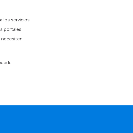
 los servicios
os portales
s necesiten
 puede