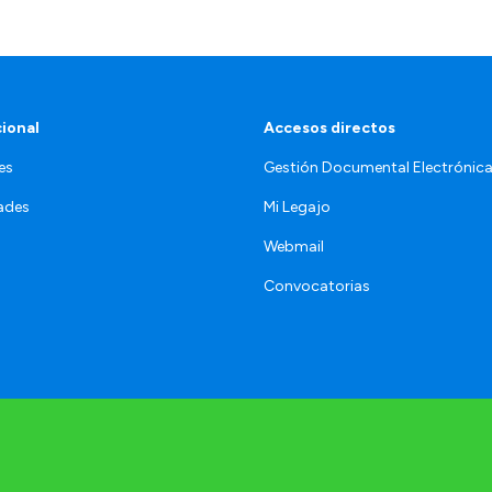
cional
Accesos directos
es
Gestión Documental Electrónic
ades
Mi Legajo
Webmail
Convocatorias