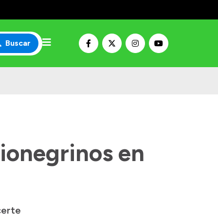
Buscar
Rionegrinos en
certe