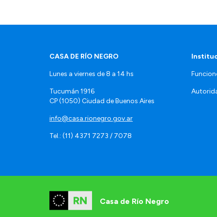
CASA DE RÍO NEGRO
Institu
Lunes a viernes de 8 a 14 hs
Funcion
Tucumán 1916
Autorid
CP (1050) Ciudad de Buenos Aires
info@casa.rionegro.gov.ar
Tel.: (11) 4371 7273 / 7078
Casa de Río Negro