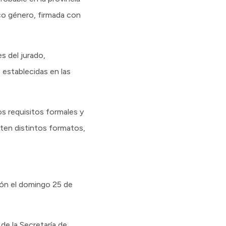
ico género, firmada con
s del jurado,
 establecidas en las
os requisitos formales y
iten distintos formatos,
ión el domingo 25 de
de la Secretaría de