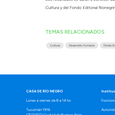
Cultura y del Fondo Editorial Rionegri
TEMAS RELACIONADOS
Cultura
Desarrollo Humano
Fondo Ed
CASA DE RÍO NEGRO
Institu
Lunes a viernes de 8 a 14 hs
Funcion
Tucumán 1916
Autorid
CP (1050) Ciudad de Buenos Aires