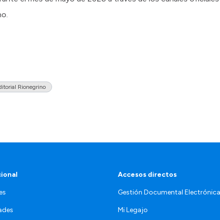
no.
itorial Rionegrino
cional
Accesos directos
es
Gestión Documental Electrónic
ades
Mi Legajo