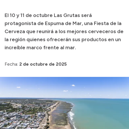
Presupuesto
Boletín Oficial
El 10 y 11 de octubre Las Grutas será
Compras y licitaciones
protagonista de Espuma de Mar, una Fiesta de la
Consulta de expedientes
Cerveza que reunirá a los mejores cerveceros de
la región quienes ofrecerán sus productos en un
Consulta de pago a proveedores
increíble marco frente al mar.
Convocatorias
Intranet
Fecha:
2 de octubre de 2025
Login